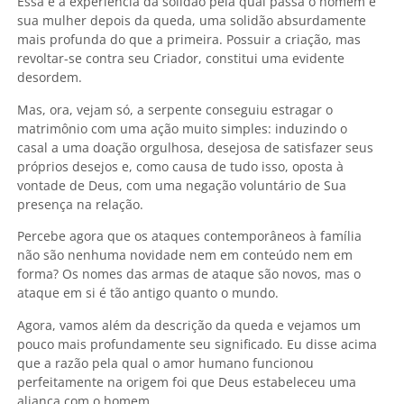
Essa é a experiência da solidão pela qual passa o homem e
sua mulher depois da queda, uma solidão absurdamente
mais profunda do que a primeira. Possuir a criação, mas
revoltar-se contra seu Criador, constitui uma evidente
desordem.
Mas, ora, vejam só, a serpente conseguiu estragar o
matrimônio com uma ação muito simples: induzindo o
casal a uma doação orgulhosa, desejosa de satisfazer seus
próprios desejos e, como causa de tudo isso, oposta à
vontade de Deus, com uma negação voluntário de Sua
presença na relação.
Percebe agora que os ataques contemporâneos à família
não são nenhuma novidade nem em conteúdo nem em
forma? Os nomes das armas de ataque são novos, mas o
ataque em si é tão antigo quanto o mundo.
Agora, vamos além da descrição da queda e vejamos um
pouco mais profundamente seu significado. Eu disse acima
que a razão pela qual o amor humano funcionou
perfeitamente na origem foi que Deus estabeleceu uma
aliança com o homem.