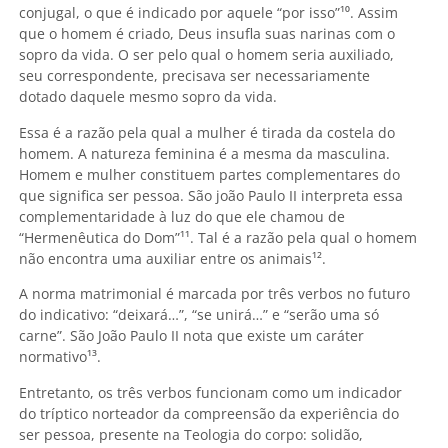
conjugal, o que é indicado por aquele “por isso”¹
⁰. Assim
que o homem é criado, Deus insufla suas narinas com o
sopro da vida. O ser pelo qual o homem seria auxiliado,
seu correspondente, precisava ser necessariamente
dotado daquele mesmo sopro da vida.
Essa é a razão pela qual a mulher é tirada da costela do
homem. A natureza feminina é a mesma da masculina.
Homem e mulher constituem partes complementares do
que significa ser pessoa. São joão Paulo II interpreta essa
complementaridade à luz do que ele chamou de
“Hermenêutica do Dom”¹¹
. Tal é a razão pela qual o homem
não encontra uma auxiliar entre os animais¹².
A norma matrimonial é marcada por três verbos no futuro
do indicativo: “deixará…”, “se unirá…” e “serão uma só
carne”. São João Paulo II nota que existe um caráter
normativo¹³.
Entretanto, os três verbos funcionam como um indicador
do tríptico norteador da compreensão da experiência do
ser pessoa, presente na Teologia do corpo: solidão,