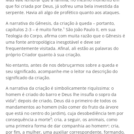
que foi criada por Deus, já sofreu uma bela investida da
serpente. Havia ali algo de profético quanto aos ataques.
A narrativa do Gênesis, da criação à queda – portanto,
capítulos 2-3 – é muito forte.¹
São João Paulo II, em sua
Teologia do Corpo, afirma com muita razão que o Gênesis é
uma fonte antropológica inesgotável e deve ser
frequentemente visitada. Afinal, ali estão as palavras do
próprio Criador quanto à sua criação.
No entanto, antes de nos debruçarmos sobre a queda e
seu significado, acompanhe-me o leitor na descrição do
significado da criação.
A narrativa da criação é simbolicamente riquíssima: o
homem é criado do barro e Deus lhe insufla o sopro da
vida²
; depois de criado, Deus dá o primeiro de todos os
mandamentos ao homem (não comer do fruto da árvore
que está no centro do jardim), cuja desobediência tem por
consequência a morte³
; cria, a seguir, os animais, como
uma primeira forma de dar companhia ao homem
⁴; cria,
por fim, a mulher, uma auxiliar correspondente, formando,