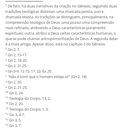
¹
De fato, há duas narrativas da criação no Gênesis
, seguindo duas
tradições teológicas distintas: uma chamada javista, outra
chamada eloísta. As tradições se distinguem, principalmente, na
compreensão teológica de Deus: uma possui uma compreensão
mais refinada, atribuindo a Deus características puramente
espirituais; outra, atribui a Deus certas características humanas, o
que se pode chamar antropomorfização de Deus. A segunda delas
é a mais antiga. Apesar disso, está no capítulo 2 do Gênesis.
² Gn 2, 7.
³ Gn 2, 15-17.
⁴ Gn 2, 18-20.
⁵ Gn 2, 21-25.
⁶ Gn 6-9. 12.15. 17. 22. Ex 20.
⁷ “Não é bom que o homem esteja só” (Gn 2, 18)
⁸ Gn 2, 20.
⁹ Gn 2, 21-25.
¹⁰ Gn 2, 24.
¹¹ Teologia do Corpo, 13, 2.
¹² Gn 2, 20.
¹³ Teologia do Corpo, 1, 3.
¹⁴ Gn 3, 4-7.
¹⁵ Gn 3, 5.
¹⁶ Gn 3, 7.