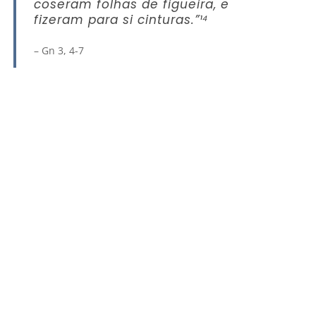
coseram folhas de figueira, e
fizeram para si cinturas.”¹
⁴
–
Gn 3, 4-7