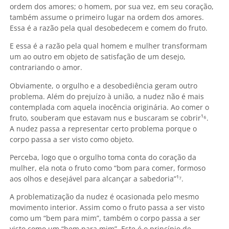
ordem dos amores; o homem, por sua vez, em seu coração,
também assume o primeiro lugar na ordem dos amores.
Essa é a razão pela qual desobedecem e comem do fruto.
E essa é a razão pela qual homem e mulher transformam
um ao outro em objeto de satisfação de um desejo,
contrariando o amor.
Obviamente, o orgulho e a desobediência geram outro
problema. Além do prejuízo à união, a nudez não é mais
contemplada com aquela inocência originária. Ao comer o
fruto, souberam que estavam nus e buscaram se cobrir¹
⁶.
A nudez passa a representar certo problema porque o
corpo passa a ser visto como objeto.
Perceba, logo que o orgulho toma conta do coração da
mulher, ela nota o fruto como “bom para comer, formoso
aos olhos e desejável para alcançar a sabedoria”¹
⁷.
A problematização da nudez é ocasionada pelo mesmo
movimento interior. Assim como o fruto passa a ser visto
como um “bem para mim”, também o corpo passa a ser
visto como um “bem para mim”. Este é o princípio de