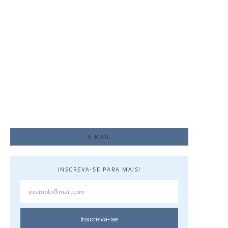
A Virtude da Obediência
11 de julho de 2024
E-MAIL
INSCREVA-SE PARA MAIS!
Inscreva-se