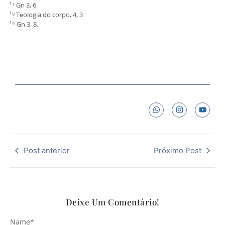
¹⁷ Gn 3, 6.
¹⁸ Teologia do corpo, 4, 3
¹⁹ Gn 3, 8.
Post anterior
Próximo Post
Deixe Um Comentário!
Name
*