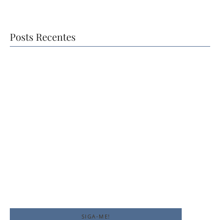
Posts Recentes
A Família e a
Para que serve a
Plenitude do
Literatura?
Amor
João Barbosa
João Barbosa
-
27 de novembro de 2024
-
22 de novembro de 2024
SIGA-ME!