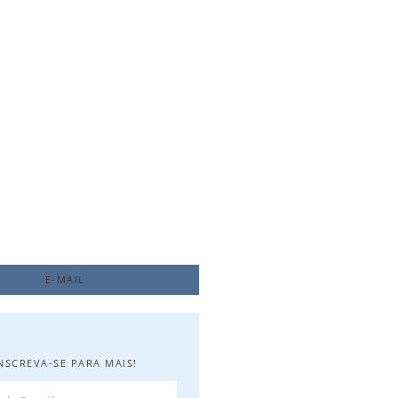
da Obediência
2024
E-MAIL
NSCREVA-SE PARA MAIS!