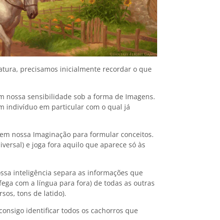
A Família 
22 de novembro
tura, precisamos inicialmente recordar o que
 nossa sensibilidade sob a forma de Imagens.
indivíduo em particular com o qual já
em nossa Imaginação para formular conceitos.
ersal) e joga fora aquilo que aparece só às
sa inteligência separa as informações que
fega com a língua para fora) de todas as outras
os, tons de latido).
O Médico, 
29 de agosto d
consigo identificar todos os cachorros que