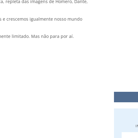
a, repleta das imagens de Homero, Dante,
ios e crescemos igualmente nosso mundo
te limitado. Mas não para por aí.
A Virtude 
11 de julho de 
I