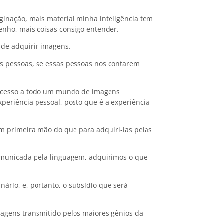
inação, mais material minha inteligência tem
tenho, mais coisas consigo entender.
 de adquirir imagens.
as pessoas, se essas pessoas nos contarem
Adolescent
amadureci
os acesso a todo um mundo de imagens
2 de agosto de
periência pessoal, posto que é a experiência
m primeira mão do que para adquiri-las pelas
unicada pela linguagem, adquirimos o que
inário, e, portanto, o subsídio que será
As fases d
agens transmitido pelos maiores gênios da
18 de julho de 