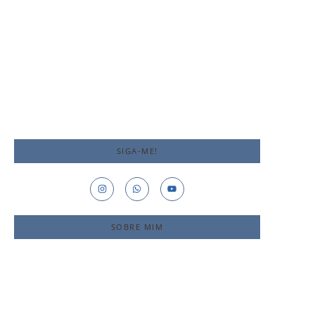
A Família e a
Para que serve a
Plenitude do
Literatura?
Amor
João Barbosa
João Barbosa
-
27 de novembro de 2024
-
22 de novembro de 2024
SIGA-ME!
SOBRE MIM